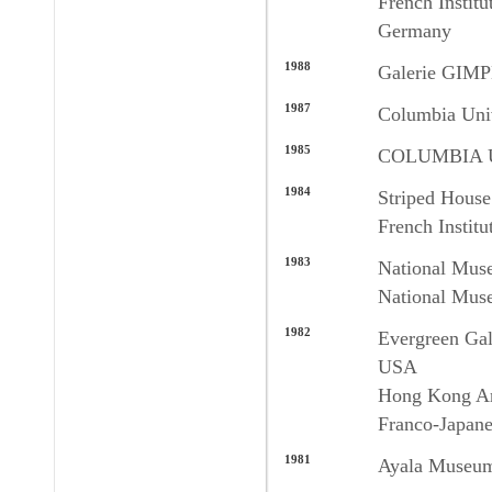
French Instit
Germany
1988
Galerie GI
1987
Columbia Uni
1985
COLUMBIA U
1984
Striped Hous
French Institu
1983
National Muse
National Muse
1982
Evergreen Gal
USA
Hong Kong Ar
Franco-Japane
1981
Ayala Museum,